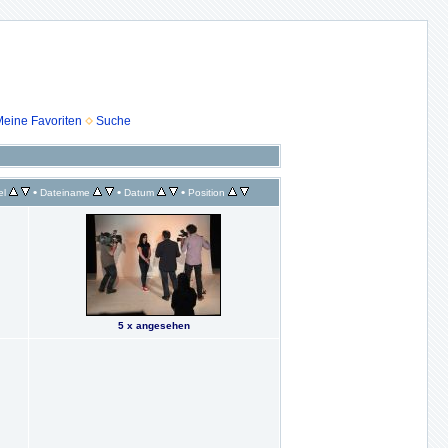
eine Favoriten
Suche
•
•
•
el
Dateiname
Datum
Position
5 x angesehen