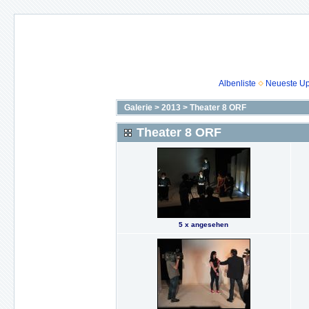
Albenliste
Neueste U
Galerie
>
2013
>
Theater 8 ORF
Theater 8 ORF
5 x angesehen