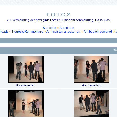
F.O.T.O.S
Zur Vermeidung der bots gibts Fotos nur mehr mit Anmeldung: Gast / Gast
Startseite
Anmelden
ploads
Neueste Kommentare
Am meisten angesehen
Am besten bewertet
M
Tit
6 x angesehen
4 x angesehen