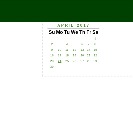
APRIL 2017
Su
Mo
Tu
We
Th
Fr
Sa
1
2
3
4
5
6
7
8
9
10
11
12
13
14
15
16
17
18
19
20
21
22
23
24
25
26
27
28
29
30