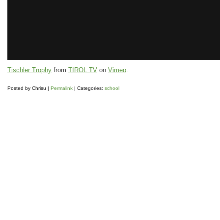
Tischler Trophy
from
TIROL TV
on
Vimeo
.
Posted by
Chrisu
|
Permalink
| Categories:
school