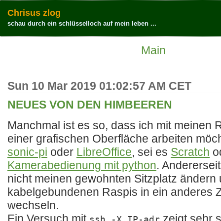
Chrisus zlog
schau durch ein schlüsselloch auf mein leben ...
Main
Sun 10 Mar 2019 01:02:57 AM CET
NEUES VON DEN HIMBEEREN
Manchmal ist es so, dass ich mit meinen 
einer grafischen Oberfläche arbeiten möch
sonic-pi
oder
LibreOffice
, sei es
Scratch
o
Kamerabedienung mit python
. Anderersei
nicht meinen gewohnten Sitzplatz ändern
kabelgebundenen Raspis in ein anderes 
wechseln.
Ein Versuch mit
zeigt sehr s
ssh -X IP-adr