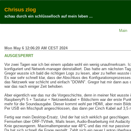
Chrisus zlog
schau durch ein schlüsselloch auf mein leben ...
Main
Mon May 6 12:06:20 AM CEST 2024
AUSGESPERRT
Vor zwei Tagen war ich bei einem update wohl ein wenig unaufmerksam. Ic
konfiguriert und Network-manager deinstalliert. Das hatte am nächsten Ta
Gregor wusste ich bald die richtigen Logs zu lesen, aber zu helfen wusste 
Es war sehr schnell klar, dass der Abschluss des Konfigurationsprozesses 
das Netzwerk war schlicht und einfach "DOWN". Gregor hat mir dann aus d
war das nach einiger Zeit behoben.
Aber eigentlich war das nur die Vorgeschichte, denn in meiner Not wusste ic
RaspberryPi 5 + Tastatur + Netzwerkkabel + Bildschirm war der erste Punk
mehr für die Soundausgabe. Dieser kommt wohl per HDMI, aber mein Bildsc
Per USB ein Mischpult angeschlossen, das dann per Cinch Kabel auf 3,5 m
Fertig war mein Desktop-Ersatz. Und der hat sich wirklich gut geschlagen.
Fernsehen über ORF-TVthek, Mails lesen, Audio-Bearbeitung mit Audacity o
Knie gezwungenm. Maximaltemperatur war 48°C und das mit nur passiver
Da hat sich schnell die Frage gestellt: Zahlt sich ein neuer Laptop überh