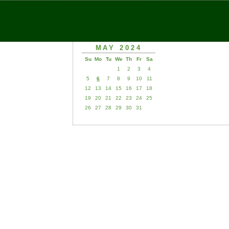
MAY 2024
Su
Mo
Tu
We
Th
Fr
Sa
1
2
3
4
5
6
7
8
9
10
11
12
13
14
15
16
17
18
19
20
21
22
23
24
25
26
27
28
29
30
31