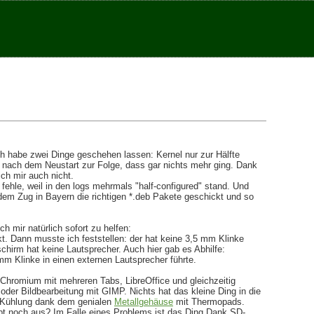
h habe zwei Dinge geschehen lassen: Kernel nur zur Hälfte
g nach dem Neustart zur Folge, dass gar nichts mehr ging. Dank
ich mir auch nicht.
fehle, weil in den logs mehrmals "half-configured" stand. Und
em Zug in Bayern die richtigen *.deb Pakete geschickt und so
h mir natürlich sofort zu helfen:
t. Dann musste ich feststellen: der hat keine 3,5 mm Klinke
hirm hat keine Lautsprecher. Auch hier gab es Abhilfe:
m Klinke in einen externen Lautsprecher führte.
 Chromium mit mehreren Tabs, LibreOffice und gleichzeitig
der Bildbearbeitung mit GIMP. Nichts hat das kleine Ding in die
 Kühlung dank dem genialen
Metallgehäuse
mit Thermopads.
aupt noch aus? Im Falle eines Problems ist das Ding Dank SD-