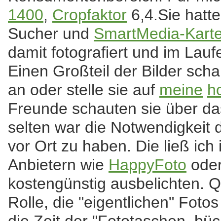
1400
,
Crop
faktor
6,4.Sie hatt
Sucher und
SmartMedia-Kart
damit fotografiert und im Laufe
Einen Großteil der Bilder sch
an oder stelle sie auf
meine
h
Freunde schauten sie über da
selten war die Notwendigkeit 
vor Ort zu haben. Die ließ ich
Anbietern wie
HappyFoto
ode
kostengünstig ausbelichten. Qu
Rolle, die "eigentlichen" Foto
die Zeit der "Fototaschen_büc